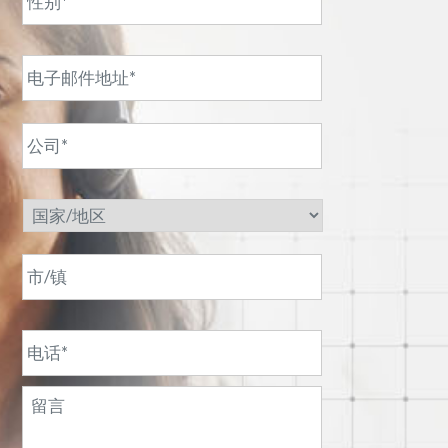
*
电
子
邮
件
公
地
司
址
*
*
国
家/
地
区
市/
镇
电
话
*
邮
件