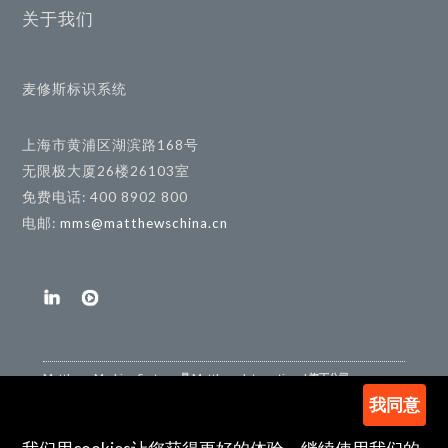
关于我们
麦修斯标识系统
上海市黄浦区湖滨路168号
无限极大厦26楼26103室
免费电话: 400 8902 800
电邮:
mms@matthewschina.cn
Matthews Marking Systems 是 Matthews International 旗下公司
我同意
京ICP备19027200号-2
|
隐私政策
|
法律/使用条款
| © Matthews International
Corporation 2019 | 保留所有权利