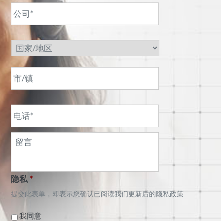
公
地
司
址
*
*
国
家/
地
区
市/
镇
电
话
*
邮
件
隐私
*
提交此表单，即表示您确认已阅读我们更新后的隐私政策
我同意