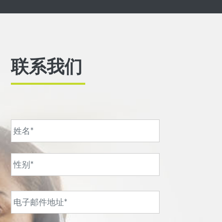
联系我们
名
字
*
姓
氏
*
电
子
邮
件